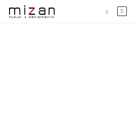
Portfolio
Modern 2
Columns
NO EXCERPT, WITH SPACE